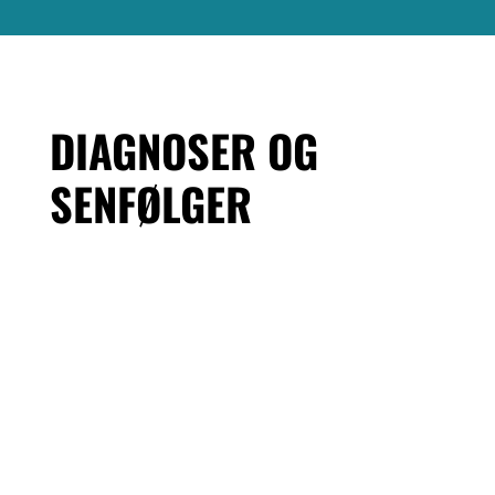
DIAGNOSER OG
SENFØLGER
Ingen resultater fundet
Siden du anmodede om kunne ikke findes.
Prøv at præciser din søgning, eller brug
navigationen ovenfor til at lokalisere
indlægget.