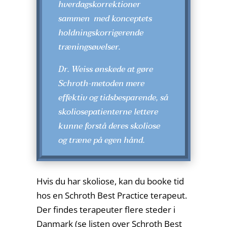
hverdagskorrektioner
sammen med konceptets
holdningskorrigerende
træningsøvelser.
Dr. Weiss ønskede at gøre
Schroth-metoden mere
effektiv og tidsbesparende, så
skoliosepatienterne lettere
kunne forstå deres skoliose
og træne på egen hånd.
Hvis du har skoliose, kan du booke tid
hos en Schroth Best Practice terapeut.
Der findes terapeuter flere steder i
Danmark (se listen over Schroth Best