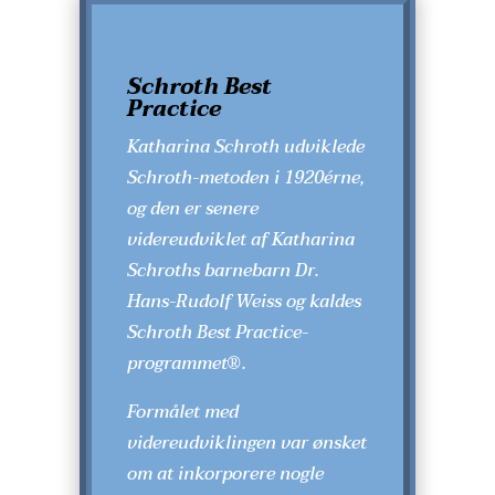
Schroth Best
Practice
Katharina Schroth udviklede
Schroth-metoden i 1920érne,
og den er senere
videreudviklet af Katharina
Schroths barnebarn Dr.
Hans-Rudolf Weiss og kaldes
Schroth Best Practice-
programmet
®
.
Formålet med
videreudviklingen var ønsket
om at
inkorporere nogle