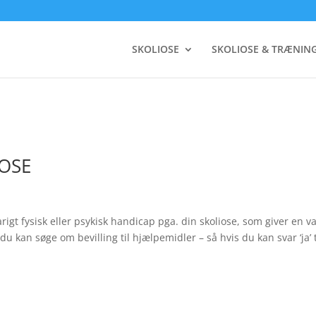
SKOLIOSE
SKOLIOSE & TRÆNIN
OSE
gt fysisk eller psykisk handicap pga. din skoliose, som giver en va
u kan søge om bevilling til hjælpemidler – så hvis du kan svar ‘ja’ ti