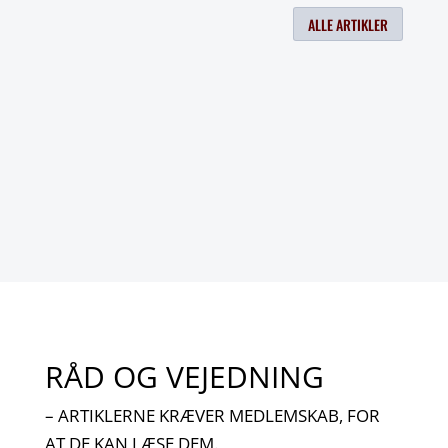
ALLE ARTIKLER
Ingen resultater fundet
Siden du anmodede om kunne ikke findes.
Prøv at præciser din søgning, eller brug
navigationen ovenfor til at lokalisere
indlægget.
RÅD OG VEJEDNING
– ARTIKLERNE KRÆVER MEDLEMSKAB, FOR
AT DE KAN LÆSE DEM.